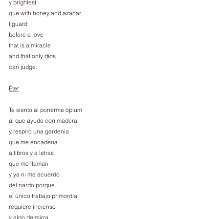
y brightest
que with honey and azahar
I guard
before a love
that is a miracle
and that only dios
can judge.
Éter
Te siento al ponerme opium
al que ayudo con madera
y respiro una gardenia
que me encadena
a libros y a letras
que me llaman
y ya ni me acuerdo
del nardo porque
el único trabajo primordial
requiere incienso
y algo de mirra