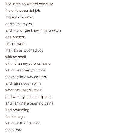
about the spikenard because
the only essential job
requires incense
and some myrrh
and I no longer know if I’m a witch
or a poetess
pero I swear
that I have touched you
with no spell
other than my ethereal amor
which reaches you from
the most faraway corners
and raises your spirits
when you need it most
and when you least expect it
and I am there opening paths
and protecting
the feelings
which in this life I find
the purest