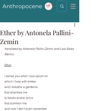
Anthropocene
Ether by Antonela Pallini-
Zemin
translated by Antonela Pallini-Zemin and Laia Sales 
Merino
Ether
I sense you when I put opium on
which I help with timber
and I breathe a gardenia
that shackles me
to books and to lyrics
that summon me
and now I don’t even remember